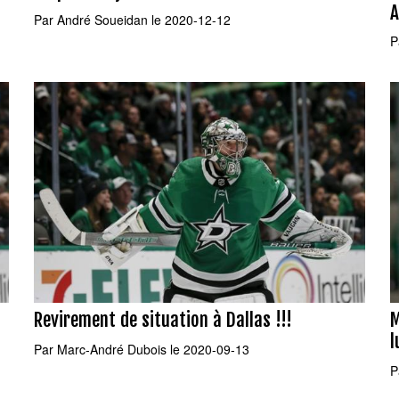
A
Par
André Soueidan
le 2020-12-12
P
Revirement de situation à Dallas !!!
M
l
Par
Marc-André Dubois
le 2020-09-13
P