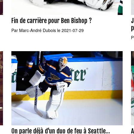
Fin de carrière pour Ben Bishop ?
J
p
Par
Marc-André Dubois
le 2021-07-29
P
On parle déjà d'un duo de feu à Seattle...
A