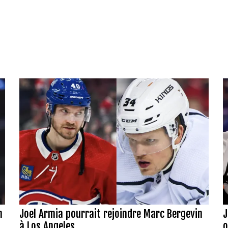
n
Joel Armia pourrait rejoindre Marc Bergevin
J
à Los Angeles
o