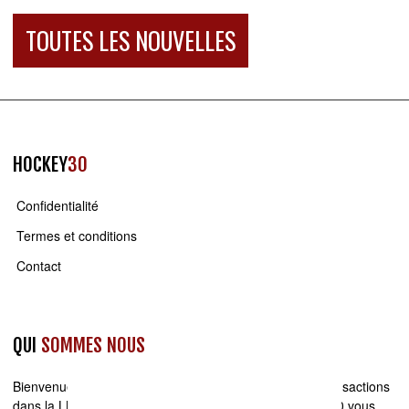
TOUTES LES NOUVELLES
HOCKEY
30
Confidentialité
Termes et conditions
Contact
QUI
SOMMES NOUS
Bienvenue sur
Hockey30.com
. Actualité, rumeurs de transactions
dans la LNH et sur les Canadiens de Montréal, Hockey30 vous