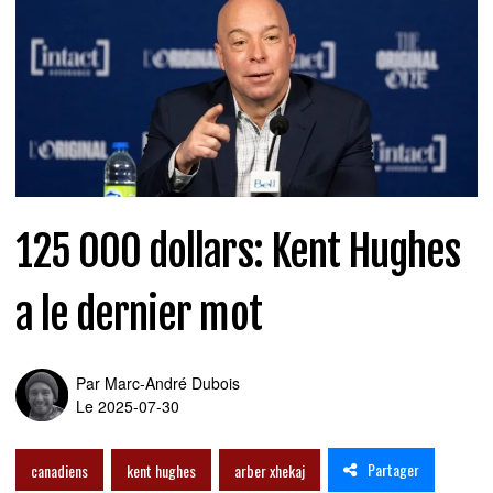
125 000 dollars: Kent Hughes
a le dernier mot
Par
Marc-André Dubois
Le 2025-07-30
Partager
canadiens
kent hughes
arber xhekaj