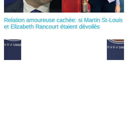
Relation amoureuse cachée: si Martin St-Louis
et Elizabeth Rancourt étaient dévoilés
You can close this ad in 5 seconds
Congédiement de Stéphane Robidas: Jeff
Gorton ouvre la porte