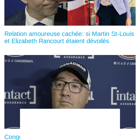
Relation amoureuse cachée: si Martin St-Louis
et Elizabeth Rancourt étaient dévoilés
Congédiement de Stéphane Robidas: Jeff