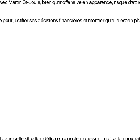
ec Martin St-Louis, bien qu'inoffensive en apparence, risque d'atti
 pour justifier ses décisions financières et montrer qu'elle est en p
dans cette situation délicate, conscient que son implication pourrait