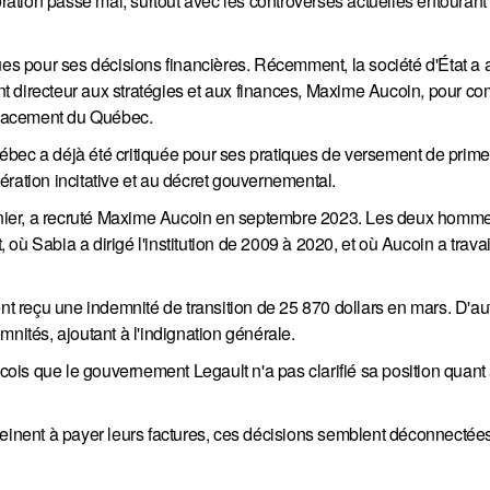
boration passe mal, surtout avec les controverses actuelles entourant
ques pour ses décisions financières. Récemment, la société d'État a
dent directeur aux stratégies et aux finances, Maxime Aucoin, pour c
 placement du Québec.
ébec a déjà été critiquée pour ses pratiques de versement de prim
ration incitative et au décret gouvernemental.
nier, a recruté Maxime Aucoin en septembre 2023. Les deux homm
où Sabia a dirigé l'institution de 2009 à 2020, et où Aucoin a trava
 reçu une indemnité de transition de 25 870 dollars en mars. D'au
nités, ajoutant à l'indignation générale.
écois que le gouvernement Legault n'a pas clarifié sa position quant
peinent à payer leurs factures, ces décisions semblent déconnectées