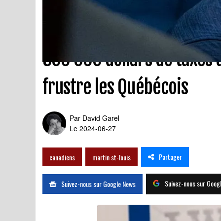
300 000 dollars de taxes 
frustre les Québécois
Par
David Garel
Le 2024-06-27
Partager
canadiens
martin st-louis
Suivez-nous sur Goog
Suivez-nous sur Google News