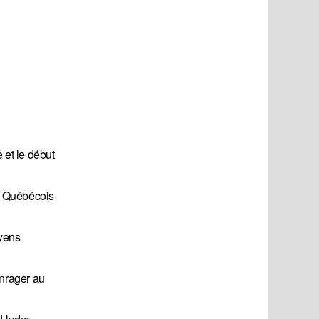
 et le début
s Québécois
oyens
enrager au