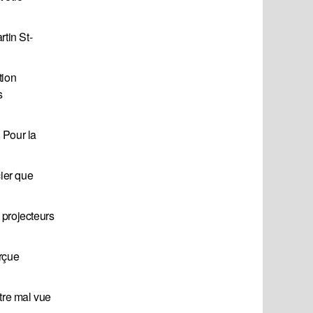
tin St-
tion
s
. Pour la
ier que
 projecteurs
erçue
tre mal vue