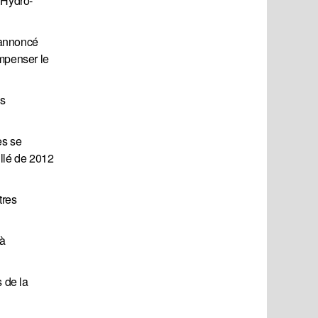
 Hydro-
 annoncé
ompenser le
es
es se
illé de 2012
tres
 à
 de la