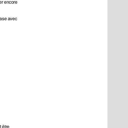
rer encore
hase avec
 être