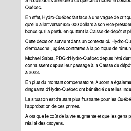
St-Louis doit s'attendre à ce que cette nouvelle colla
Québec.
En effet, Hydro-Québec fait face à une vague de criti
qu'elle allait verser 625 000 dollars à son vice-prési
bonus qu'il a perdu en quittant la Caisse de dépôt et
Cette décision survient dans un contexte où Hydro-Qu
d'embauche, jugées contraires à la politique de rémuné
Michael Sabia, PDG d'Hydro-Québec depuis l'été der
connaissent depuis leur passage à la Caisse de dépôt, 
à 2023.
En plus du montant compensatoire, Aucoin a également
dirigeants d'Hydro-Québec ont bénéficié de telles indem
La situation est d'autant plus frustrante pour les Québ
l'approbation de ces primes.
Alors que le coût de la vie augmente et que les gens 
réalité des citoyens.