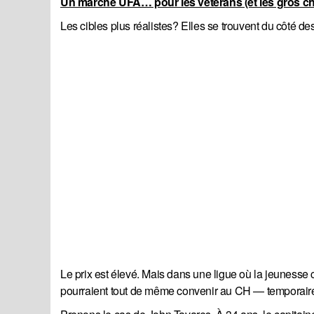
Un marché UFA… pour les vétérans (et les gros c
Les cibles plus réalistes? Elles se trouvent du côté d
Le prix est élevé. Mais dans une ligue où la jeunesse c
pourraient tout de même convenir au CH — temporair