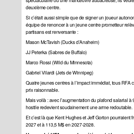
spectaculaire ou une manœuvre audacieuse, ils veulen
deuxième centre.
Si c’était aussi simple que de signer un joueur autono
équipe de renoncer à un jeune centre prometteur relève 
partisans est renversante :
Mason McTavish (Ducks d’Anaheim)
JJ Peterka (Sabres de Buffalo)
Marco Rossi (Wild du Minnesota)
Gabriel Vilardi (Jets de Winnipeg)
Quatre jeunes centres à l’impact immédiat, tous RFA ce
prix raisonnable.
Mais voilà : avec l’augmentation du plafond salarial à 
hostile redevient soudainement une arme redoutable.
Et c’est là que Kent Hughes et Jeff Gorton pourraient 
2027 et à 113,5 M$ en 2027-2028.