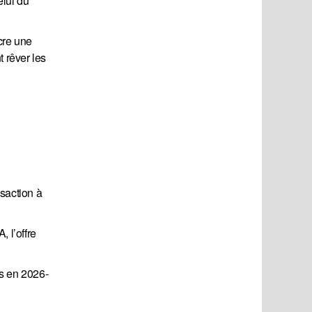
elui du
cre une
t rêver les
nsaction à
 l’offre
ns en 2026-