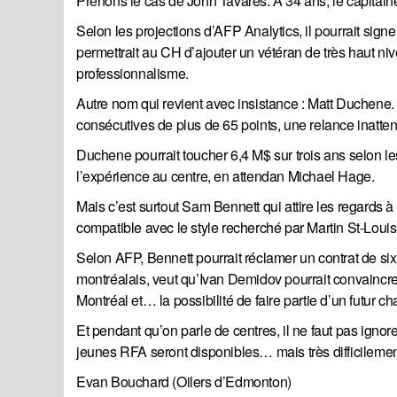
Prenons le cas de John Tavares. À 34 ans, le capitain
Selon les projections d’AFP Analytics, il pourrait sig
permettrait au CH d’ajouter un vétéran de très haut ni
professionnalisme.
Autre nom qui revient avec insistance : Matt Duchene. 
consécutives de plus de 65 points, une relance inatten
Duchene pourrait toucher 6,4 M$ sur trois ans selon 
l’expérience au centre, en attendan Michael Hage.
Mais c’est surtout Sam Bennett qui attire les regards à 
compatible avec le style recherché par Martin St-Louis
Selon AFP, Bennett pourrait réclamer un contrat de si
montréalais, veut qu’Ivan Demidov pourrait convaincre B
Montréal et… la possibilité de faire partie d’un futur c
Et pendant qu’on parle de centres, il ne faut pas ignor
jeunes RFA seront disponibles… mais très difficilement
Evan Bouchard (Oilers d’Edmonton)