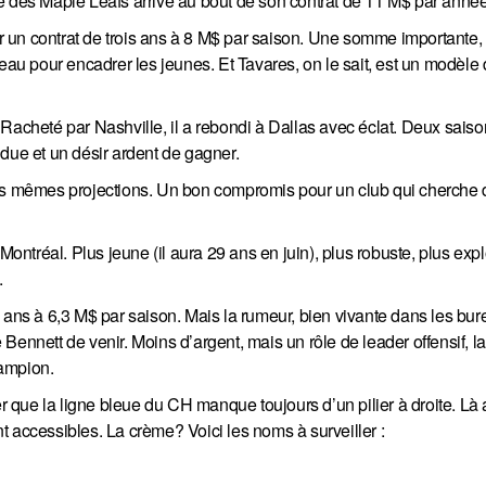
e des Maple Leafs arrive au bout de son contrat de 11 M$ par année
ner un contrat de trois ans à 8 M$ par saison. Une somme importante,
veau pour encadrer les jeunes. Et Tavares, on le sait, est un modèle
Racheté par Nashville, il a rebondi à Dallas avec éclat. Deux sais
due et un désir ardent de gagner.
les mêmes projections. Un bon compromis pour un club qui cherche 
Montréal. Plus jeune (il aura 29 ans en juin), plus robuste, plus explo
.
x ans à 6,3 M$ par saison. Mais la rumeur, bien vivante dans les bu
ennett de venir. Moins d’argent, mais un rôle de leader offensif, la
hampion.
er que la ligne bleue du CH manque toujours d’un pilier à droite. Là 
 accessibles. La crème? Voici les noms à surveiller :