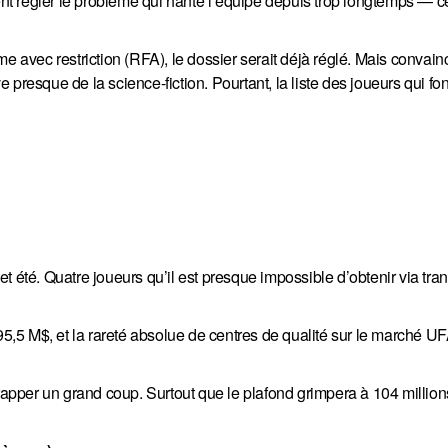
t régler le problème qui hante l’équipe depuis trop longtemps — c
me avec restriction (RFA), le dossier serait déjà réglé. Mais convain
presque de la science-fiction. Pourtant, la liste des joueurs qui fon
t été. Quatre joueurs qu’il est presque impossible d’obtenir via tra
95,5 M$, et la rareté absolue de centres de qualité sur le marché UFA,
frapper un grand coup. Surtout que le plafond grimpera à 104 millio