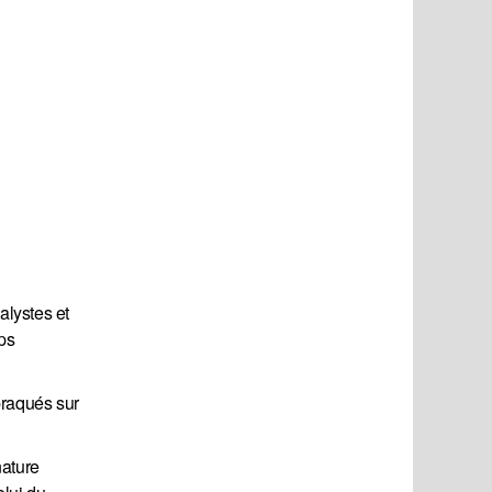
alystes et
mps
 braqués sur
nature