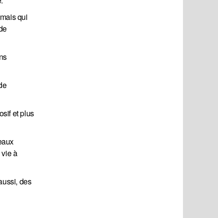
.
 mais qui
 de
ons
de
sif et plus
reaux
 vie à
aussi, des