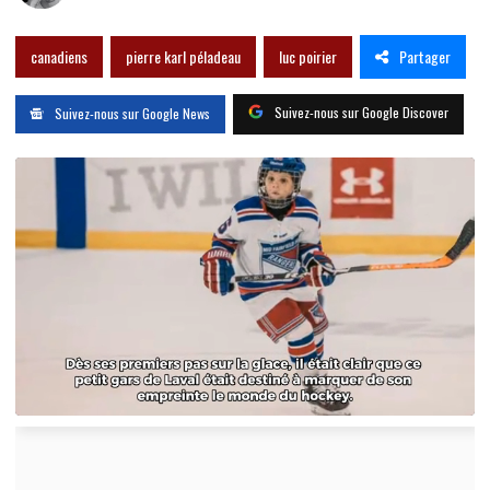
Partager
canadiens
pierre karl péladeau
luc poirier
Suivez-nous sur Google Discover
Suivez-nous sur Google News