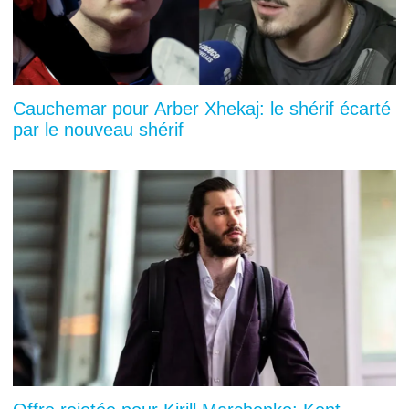
Cauchemar pour Arber Xhekaj: le shérif écarté
par le nouveau shérif