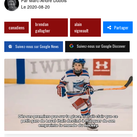
Par
Marc-André Dubois
Le 2020-08-20
brendan
alain
Partager
canadiens
gallagher
vigneault
Suivez-nous sur Google Discover
Suivez-nous sur Google News