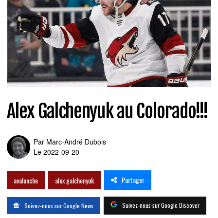
Alex Galchenyuk au Colorado!!!
Par
Marc-André Dubois
Le 2022-09-20
Partager
avalanche
alex galchenyuk
Suivez-nous sur Google Discover
Suivez-nous sur Google News