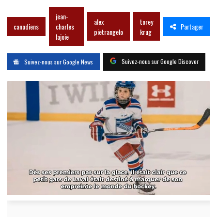
jean-
alex
torey
Partager
canadiens
charles
pietrangelo
krug
lajoie
Suivez-nous sur Google Discover
Suivez-nous sur Google News