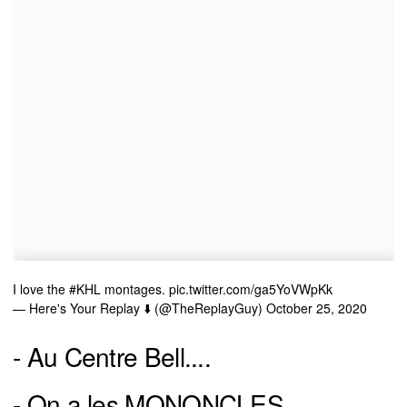
I love the
#KHL
montages.
pic.twitter.com/ga5YoVWpKk
— Here's Your Replay ⬇️ (@TheReplayGuy)
October 25, 2020
- Au Centre Bell....
- On a les MONONCLES