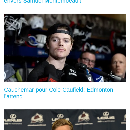
envers Samuel Montembeault
Cauchemar pour Cole Caufield: Edmonton
l'attend