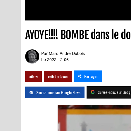
AYOYE!!!! BOMBE dans le dos
Par
Marc-André Dubois
Le 2022-12-06
Partager
oilers
erik karlsson
Suivez-nous sur Goog
Suivez-nous sur Google News