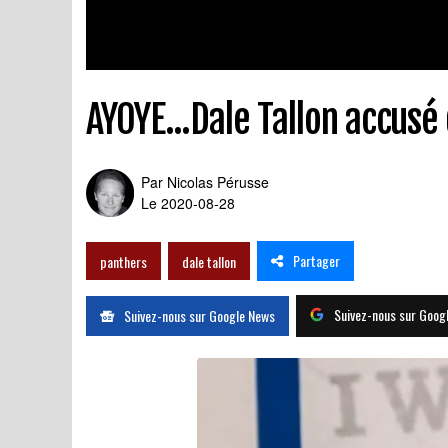
AYOYE...Dale Tallon accusé 
Par
Nicolas Pérusse
Le 2020-08-28
Partager
panthers
dale tallon
Suivez-nous sur Goog
Suivez-nous sur Google News