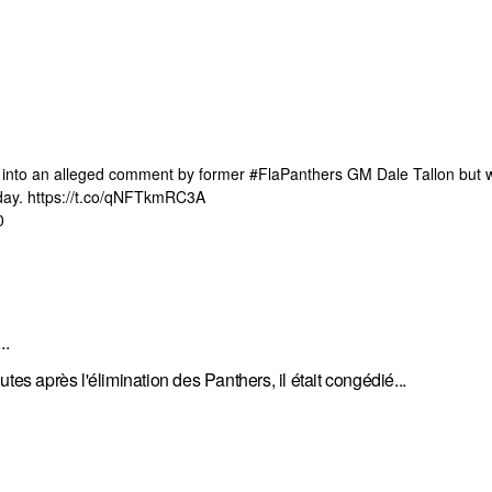
n into an alleged comment by former
#FlaPanthers
GM Dale Tallon but wi
day.
https://t.co/qNFTkmRC3A
0
..
 après l'élimination des Panthers, il était congédié...