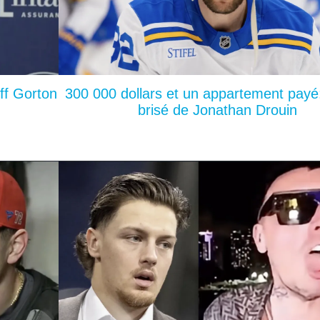
ff Gorton
300 000 dollars et un appartement payé:
brisé de Jonathan Drouin