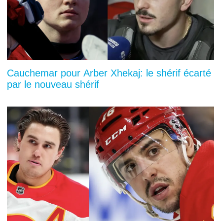
Cauchemar pour Arber Xhekaj: le shérif écarté
par le nouveau shérif