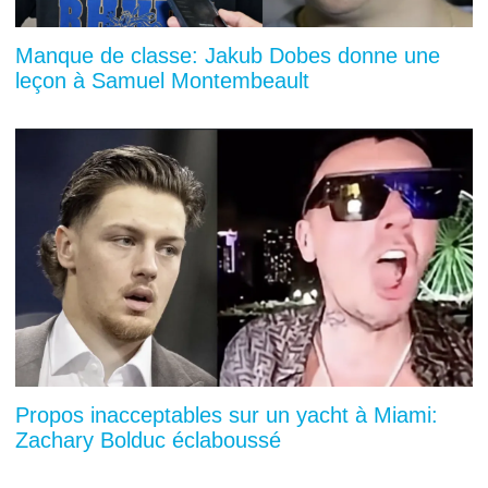
Manque de classe: Jakub Dobes donne une
leçon à Samuel Montembeault
Propos inacceptables sur un yacht à Miami:
Zachary Bolduc éclaboussé