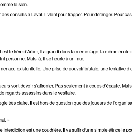
 comme le sien.
er des conseils à Laval. Il vient pour frapper. Pour déranger. Pour ca
 est le frère d’Arber, il a grandi dans la même rage, la même école 
nt personne. Mais là, il se heurte à un mur.
enace existentielle. Une prise de pouvoir brutale, une tentative d’e
oueurs vont devoir s’affronter. Pas seulement à coups d’épaule. Mai
de regards assassins dans le vestiaire.
ègle très claire. Il est hors de question que des joueurs de l’organis
nal. »
interdiction est une poudrière. Il va suffir d'une simple étincelle pou