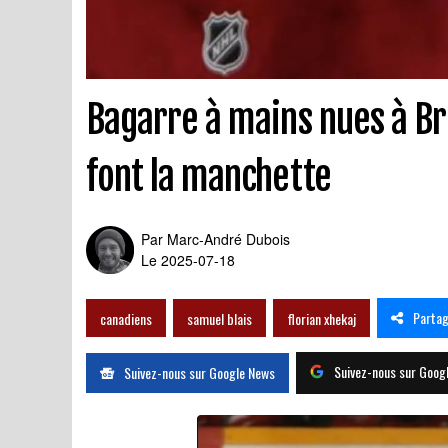
Bagarre à mains nues à Br
font la manchette
Par
Marc-André Dubois
Le 2025-07-18
Parta
canadiens
samuel blais
florian xhekaj
Suivez-nous sur Goog
Suivez-nous sur Google News