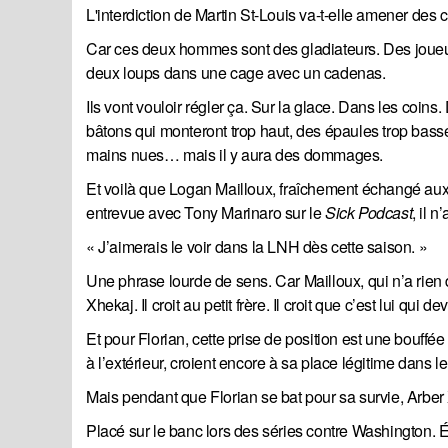
L'interdiction de Martin St-Louis va-t-elle amener des
Car ces deux hommes sont des gladiateurs. Des joueurs
deux loups dans une cage avec un cadenas.
Ils vont vouloir régler ça. Sur la glace. Dans les coins.
bâtons qui monteront trop haut, des épaules trop basse
mains nues… mais il y aura des dommages.
Et voilà que Logan Mailloux, fraîchement échangé aux
entrevue avec Tony Marinaro sur le
Sick Podcast
, il 
« J’aimerais le voir dans la LNH dès cette saison. »
Une phrase lourde de sens. Car Mailloux, qui n’a rien d
Xhekaj. Il croit au petit frère. Il croit que c’est lui qui de
Et pour Florian, cette prise de position est une bouffé
à l’extérieur, croient encore à sa place légitime dans l
Mais pendant que Florian se bat pour sa survie, Arber
Placé sur le banc lors des séries contre Washington. É