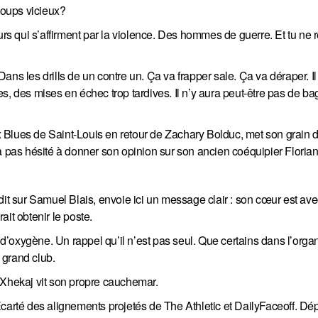
 coups vicieux?
 qui s’affirment par la violence. Des hommes de guerre. Et tu ne r
 Dans les drills de un contre un. Ça va frapper sale. Ça va déraper. I
s, des mises en échec trop tardives. Il n’y aura peut-être pas de ba
 Blues de Saint-Louis en retour de Zachary Bolduc, met son grain d
n’a pas hésité à donner son opinion sur son ancien coéquipier Floria
it sur Samuel Blais, envoie ici un message clair : son cœur est avec
vrait obtenir le poste.
e d’oxygène. Un rappel qu’il n’est pas seul. Que certains dans l’orga
e grand club.
 Xhekaj vit son propre cauchemar.
carté des alignements projetés de The Athletic et DailyFaceoff. Dé