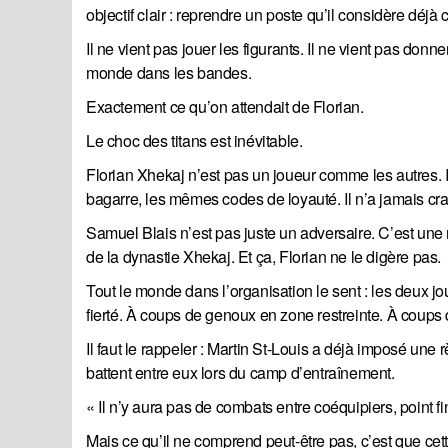
objectif clair : reprendre un poste qu’il considère déjà
Il ne vient pas jouer les figurants. Il ne vient pas donn
monde dans les bandes.
Exactement ce qu’on attendait de Florian.
Le choc des titans est inévitable.
Florian Xhekaj n’est pas un joueur comme les autres. Il
bagarre, les mêmes codes de loyauté. Il n’a jamais crai
Samuel Blais n’est pas juste un adversaire. C’est une m
de la dynastie Xhekaj. Et ça, Florian ne le digère pas.
Tout le monde dans l’organisation le sent : les deux j
fierté. À coups de genoux en zone restreinte. À coups 
Il faut le rappeler : Martin St-Louis a déjà imposé une r
battent entre eux lors du camp d’entraînement.
« Il n’y aura pas de combats entre coéquipiers, point fi
Mais ce qu’il ne comprend peut-être pas, c’est que cette 