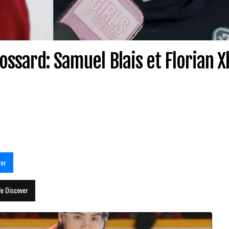
ossard: Samuel Blais et Florian X
ger
le Discover