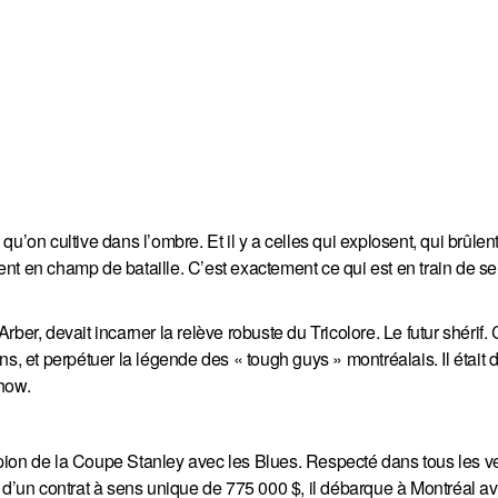
 qu’on cultive dans l’ombre. Et il y a celles qui explosent, qui brûlent
nt en champ de bataille. C’est exactement ce qui est en train de s
Arber, devait incarner la relève robuste du Tricolore. Le futur shérif. 
oins, et perpétuer la légende des « tough guys » montréalais. Il était 
show.
ion de la Coupe Stanley avec les Blues. Respecté dans tous les ve
i d’un contrat à sens unique de 775 000 $, il débarque à Montréal a