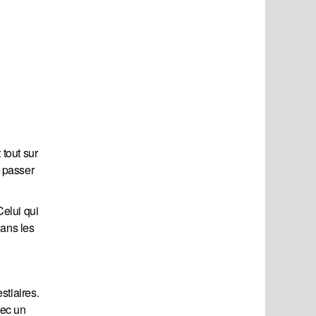
 tout sur
e passer
Celui qui
dans les
stiaires.
vec un