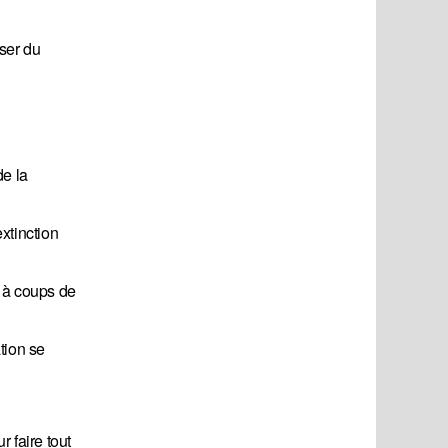
sser du
de la
xtinction
s à coups de
ation se
r faire tout