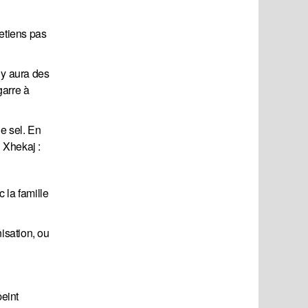
etiens pas
l y aura des
garre à
e sel. En
n Xhekaj :
 la famille
nisation, ou
peint