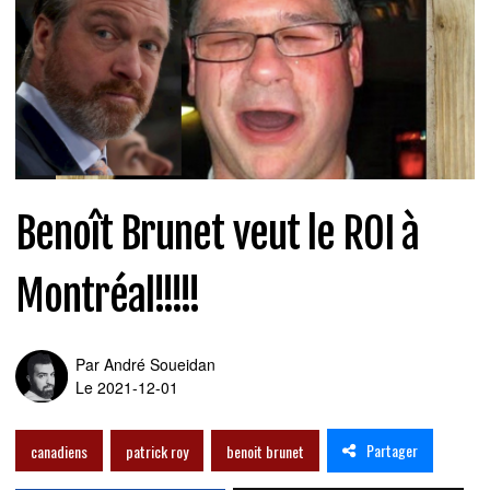
Benoît Brunet veut le ROI à
Montréal!!!!!
Par
André Soueidan
Le 2021-12-01
Partager
canadiens
patrick roy
benoit brunet