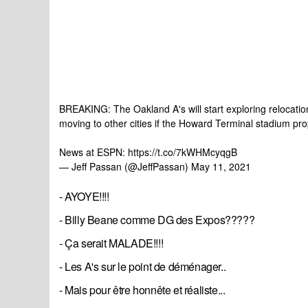
BREAKING: The Oakland A's will start exploring relocatio
moving to other cities if the Howard Terminal stadium prop
News at ESPN:
https://t.co/7kWHMcyqgB
— Jeff Passan (@JeffPassan)
May 11, 2021
- AYOYE!!!!
- Billy Beane comme DG des Expos?????
- Ça serait MALADE!!!!
- Les A's sur le point de déménager..
- Mais pour être honnête et réaliste...