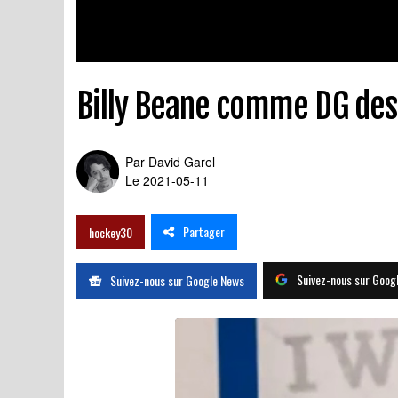
Billy Beane comme DG de
Par
David Garel
Le 2021-05-11
Partager
hockey30
Suivez-nous sur Goog
Suivez-nous sur Google News