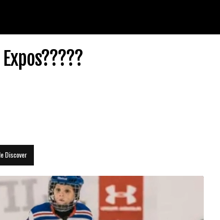
s Expos?????
le Discover