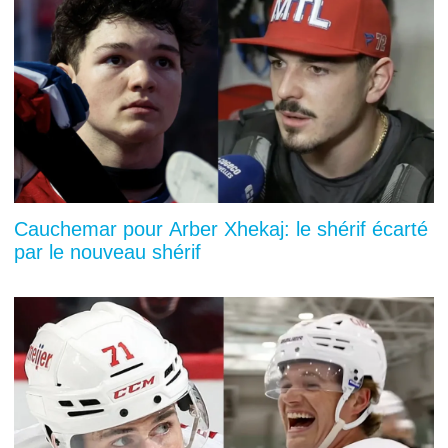
Cauchemar pour Arber Xhekaj: le shérif écarté
par le nouveau shérif