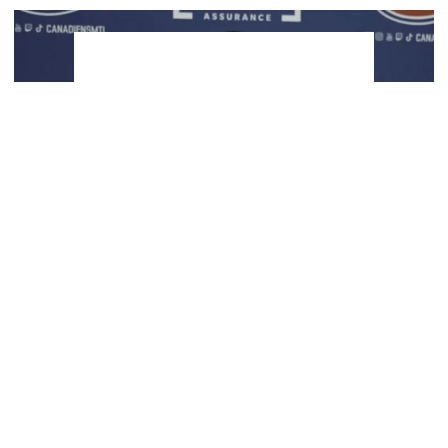
You can close this ad in 5 seconds
Congédiement de Stéphane Robidas: Jeff
Gorton ouvre la porte