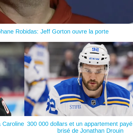
ane Robidas: Jeff Gorton ouvre la porte
a Caroline
300 000 dollars et un appartement payé:
brisé de Jonathan Drouin