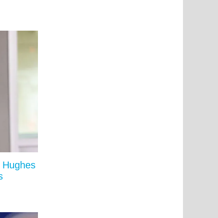
nt Hughes
s