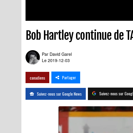
Bob Hartley continue de TA
Par
David Garel
Le 2019-12-03
Partager
canadiens
Suivez-nous sur Goog
Suivez-nous sur Google News