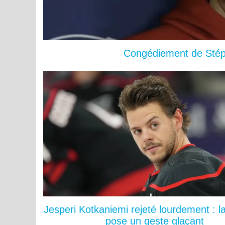
Congédiement de Stéph
Jesperi Kotkaniemi rejeté lourdement : l
pose un geste glaçant