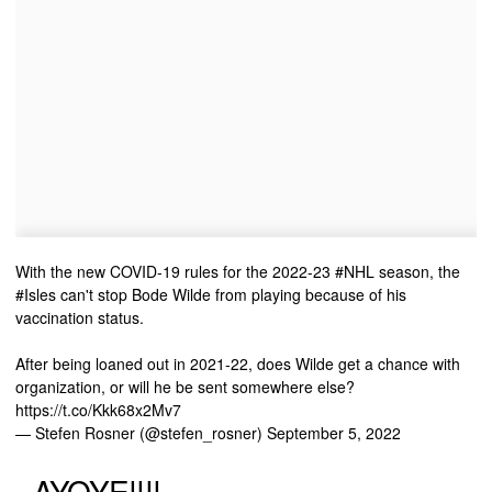
With the new COVID-19 rules for the 2022-23
#NHL
season, the
#Isles
can't stop Bode Wilde from playing because of his
vaccination status.
After being loaned out in 2021-22, does Wilde get a chance with
organization, or will he be sent somewhere else?
https://t.co/Kkk68x2Mv7
— Stefen Rosner (@stefen_rosner)
September 5, 2022
- AYOYE!!!!