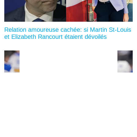
Relation amoureuse cachée: si Martin St-Louis
et Elizabeth Rancourt étaient dévoilés
You can close this ad in 5 seconds
300 000 dollars et un appartement payé: le