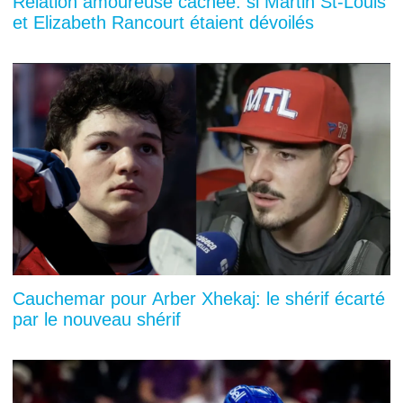
Relation amoureuse cachée: si Martin St-Louis
et Elizabeth Rancourt étaient dévoilés
Cauchemar pour Arber Xhekaj: le shérif écarté
par le nouveau shérif