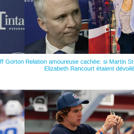
ff Gorton
Relation amoureuse cachée: si Martin St
Elizabeth Rancourt étaient dévoil