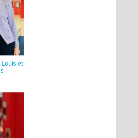
-Louis et
és