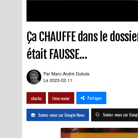
Ça CHAUFFE dans le dossie
était FAUSSE...
Par
Marc-André Dubois
Le 2023-02-11
Partager
sharks
timo meier
Suivez-nous sur Goog
Suivez-nous sur Google News