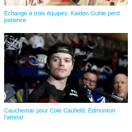
Échange à trois équipes: Kaiden Guhle perd
patience
Cauchemar pour Cole Caufield: Edmonton
l'attend