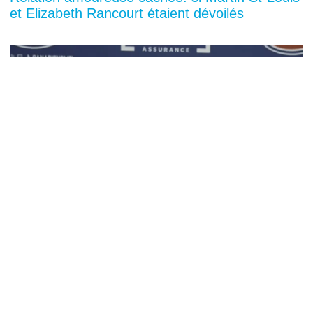
et Elizabeth Rancourt étaient dévoilés
You can close this ad in 5 seconds
Congédiement de Stéphane Robidas: Jeff
Gorton ouvre la porte