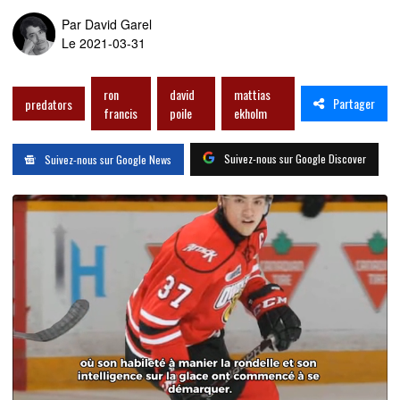
Par
David Garel
Le 2021-03-31
ron
david
mattias
Partager
predators
francis
poile
ekholm
Suivez-nous sur Google Discover
Suivez-nous sur Google News