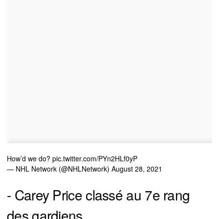
How’d we do?
pic.twitter.com/PYn2HLf0yP
— NHL Network (@NHLNetwork)
August 28, 2021
- Carey Price classé au 7e rang
des gardiens...