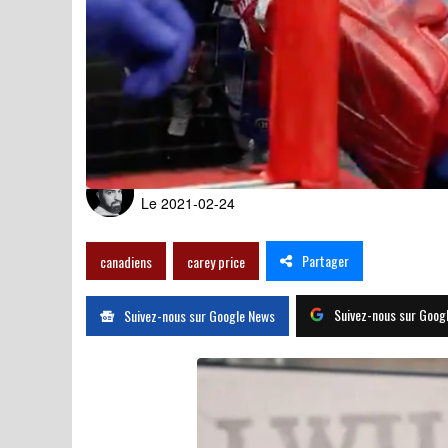
Carey Price continue de s'
Par
André Soueidan
Le 2021-02-24
Partager
canadiens
carey price
Suivez-nous sur Goog
Suivez-nous sur Google News