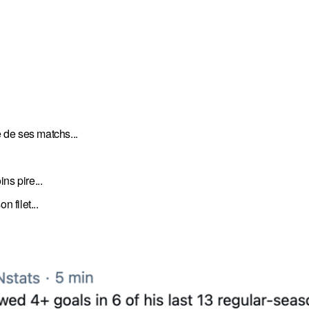
é de ses matchs...
ns pire...
 filet...