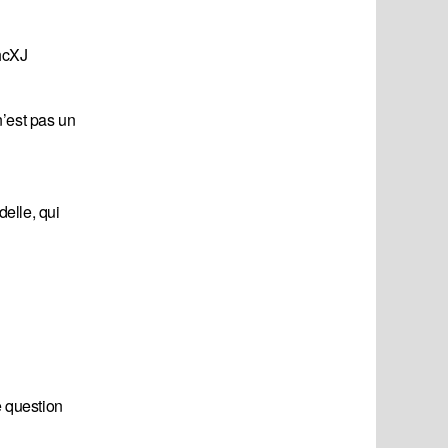
hcXJ
’est pas un
elle, qui
e question