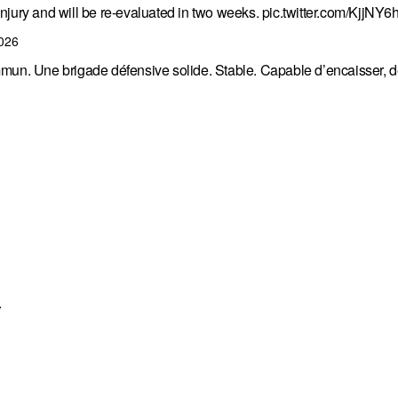
ury and will be re-evaluated in two weeks.
pic.twitter.com/KjjNY6
2026
mun. Une brigade défensive solide. Stable. Capable d’encaisser, d
.