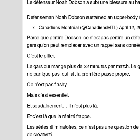
Le défenseur Noah Dobson a subi une blessure au hau
Defenseman Noah Dobson sustained an upper-body inj
— x - Canadiens Montréal (@CanadiensMTL)
April 12, 
Parce que perdre Dobson, ce n’est pas perdre un défe
gars qu’on peut remplacer avec un rappel sans cons
C’est le pilier.
Le gars qui mange plus de 22 minutes par match. Le gar
ne panique pas, qui fait la première passe propre.
Ce n’est pas flashy.
Mais c’est essentiel.
Et soudainement… il n’est plus là.
Et c’est là que la réalité frappe.
Les séries éliminatoires, ce n’est pas une question de 
de créativité.