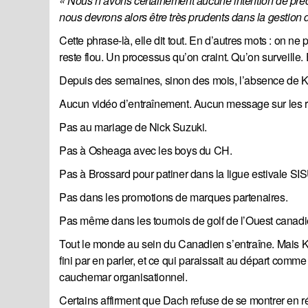
« Nous n’avons certainement aucune intention de précipi
nous devrons alors être très prudents dans la gestion d
Cette phrase-là, elle dit tout. En d’autres mots : on n
reste flou. Un processus qu’on craint. Qu’on surveille. E
Depuis des semaines, sinon des mois, l’absence de K
Aucun vidéo d’entraînement. Aucun message sur les r
Pas au mariage de Nick Suzuki.
Pas à Osheaga avec les boys du CH.
Pas à Brossard pour patiner dans la ligue estivale SI
Pas dans les promotions de marques partenaires.
Pas même dans les tournois de golf de l’Ouest canadi
Tout le monde au sein du Canadien s’entraîne. Mais Ki
fini par en parler, et ce qui paraissait au départ comme
cauchemar organisationnel.
Certains affirment que Dach refuse de se montrer en réh