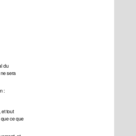
al du
 ne sera
n :
et tout
e que ce que