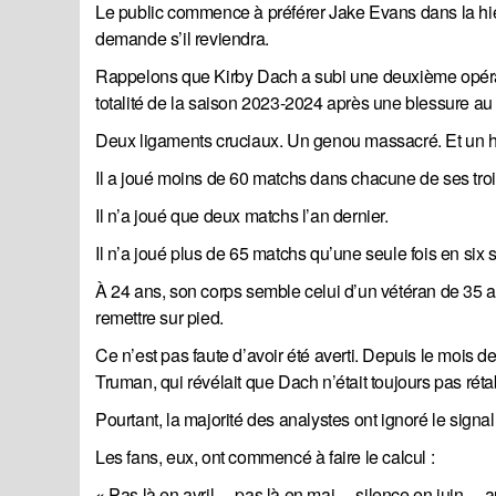
Le public commence à préférer Jake Evans dans la hi
demande s’il reviendra.
Rappelons que Kirby Dach a subi une deuxième opération
totalité de la saison 2023-2024 après une blessure au 
Deux ligaments cruciaux. Un genou massacré. Et un hist
Il a joué moins de 60 matchs dans chacune de ses tro
Il n’a joué que deux matchs l’an dernier.
Il n’a joué plus de 65 matchs qu’une seule fois en six
À 24 ans, son corps semble celui d’un vétéran de 35 a
remettre sur pied.
Ce n’est pas faute d’avoir été averti. Depuis le mois d
Truman, qui révélait que Dach n’était toujours pas rétab
Pourtant, la majorité des analystes ont ignoré le signal.
Les fans, eux, ont commencé à faire le calcul :
« Pas là en avril… pas là en mai… silence en juin… 