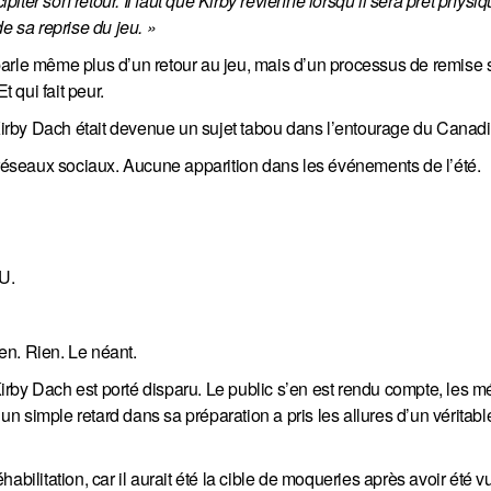
ter son retour. Il faut que Kirby revienne lorsqu’il sera prêt physiq
e sa reprise du jeu. »
e parle même plus d’un retour au jeu, mais d’un processus de remise 
t qui fait peur.
irby Dach était devenue un sujet tabou dans l’entourage du Canadi
éseaux sociaux. Aucune apparition dans les événements de l’été.
SU.
en. Rien. Le néant.
rby Dach est porté disparu. Le public s’en est rendu compte, les m
 un simple retard dans sa préparation a pris les allures d’un véritabl
abilitation, car il aurait été la cible de moqueries après avoir été 