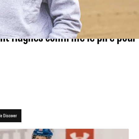
nt Hughes confirme le pire pour
le Discover