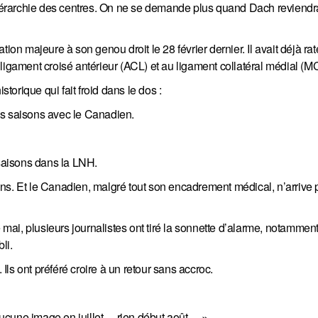
érarchie des centres. On ne se demande plus quand Dach reviendr
 majeure à son genou droit le 28 février dernier. Il avait déjà raté
ligament croisé antérieur (ACL) et au ligament collatéral médial (M
orique qui fait froid dans le dos :
is saisons avec le Canadien.
 saisons dans la LNH.
ns. Et le Canadien, malgré tout son encadrement médical, n’arrive 
e mai, plusieurs journalistes ont tiré la sonnette d’alarme, notamme
li.
 Ils ont préféré croire à un retour sans accroc.
aucune image en juillet… rien début août… »