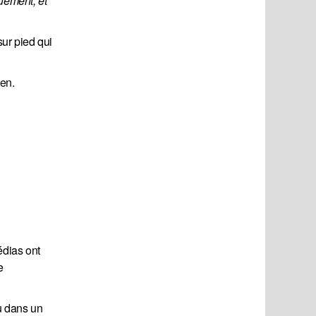
uement, et 
sur pied qui
en.
édias ont
e
vu dans un