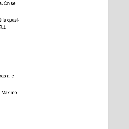
a. On se
 la quasi-
CL).
pas à le
nt Maxime