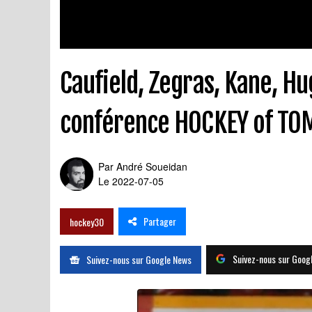
Caufield, Zegras, Kane, Hug
conférence HOCKEY of T
Par
André Soueidan
Le 2022-07-05
Partager
hockey30
Suivez-nous sur Goog
Suivez-nous sur Google News