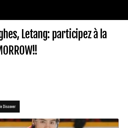
hes, Letang: participez à la
OMORROW!!
le Discover