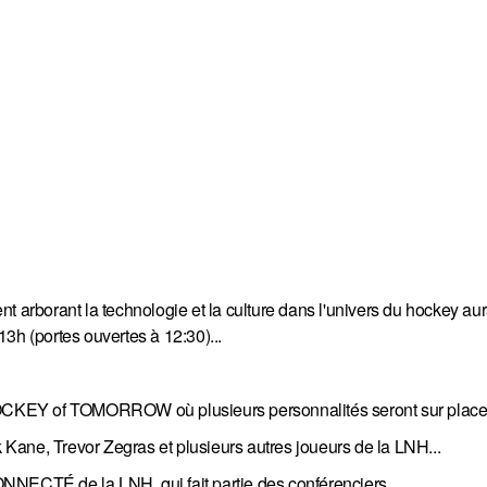
nt arborant la technologie et la culture dans l'univers du hockey aura
13h (portes ouvertes à 12:30)...
 HOCKEY of TOMORROW où plusieurs personnalités seront sur place
k Kane, Trevor Zegras et plusieurs autres joueurs de la LNH...
CONNECTÉ de la LNH, qui fait partie des conférenciers...