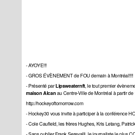
- AYOYE!!!
- GROS ÉVÈNEMENT de FOU demain à Montréal!!!!
- Présenté par
Lipsweaternft
, le tout premier évèneme
maison Alcan
au Centre-Ville de Montréal à partir de 
http://hockeyoftomorrow.com
- Hockey30 vous invite à participer à la conférence
- Cole Caufield, les frères Hughes, Kris Letang, Patric
- Sans oublier Frank Serevalli, le journaliste le plus 