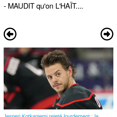
- MAUDIT qu'on L'HAÏT....
Jesperi Kotkaniemi rejeté lourdement : la