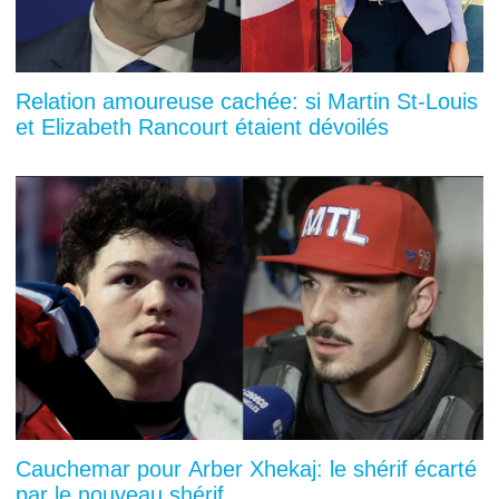
Relation amoureuse cachée: si Martin St-Louis
et Elizabeth Rancourt étaient dévoilés
Cauchemar pour Arber Xhekaj: le shérif écarté
par le nouveau shérif