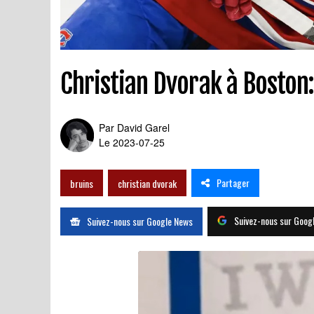
Christian Dvorak à Boston:
Par
David Garel
Le 2023-07-25
Partager
bruins
christian dvorak
Suivez-nous sur Goog
Suivez-nous sur Google News