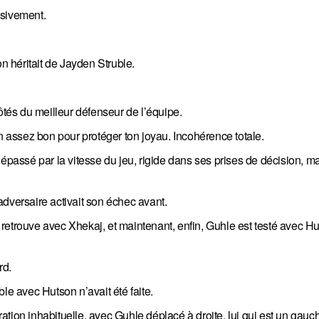
nsivement.
 héritait de Jayden Struble.
ôtés du meilleur défenseur de l’équipe.
in assez bon pour protéger ton joyau. Incohérence totale.
épassé par la vitesse du jeu, rigide dans ses prises de décision, mal
dversaire activait son échec avant.
se retrouve avec Xhekaj, et maintenant, enfin, Guhle est testé avec 
rd.
le avec Hutson n’avait été faite.
uration inhabituelle, avec Guhle déplacé à droite, lui qui est un gauch