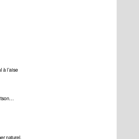
 à l’aise
Hutson…
er naturel.