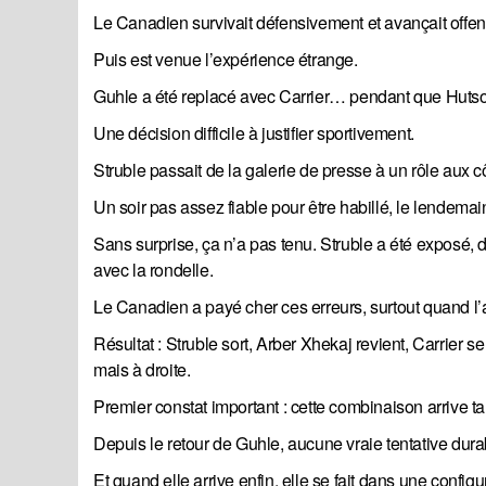
Le Canadien survivait défensivement et avançait offe
Puis est venue l’expérience étrange.
Guhle a été replacé avec Carrier… pendant que Hutson
Une décision difficile à justifier sportivement.
Struble passait de la galerie de presse à un rôle aux c
Un soir pas assez fiable pour être habillé, le lendema
Sans surprise, ça n’a pas tenu. Struble a été exposé, d
avec la rondelle.
Le Canadien a payé cher ces erreurs, surtout quand l’a
Résultat : Struble sort, Arber Xhekaj revient, Carrier 
mais à droite.
Premier constat important : cette combinaison arrive ta
Depuis le retour de Guhle, aucune vraie tentative durab
Et quand elle arrive enfin, elle se fait dans une config