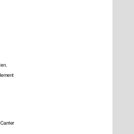
ien.
idement
 Carrier