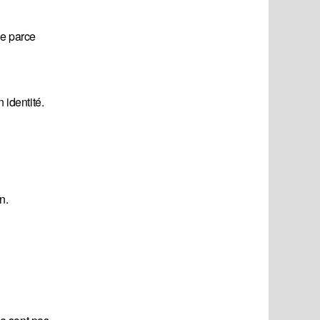
se parce
 identité.
n.