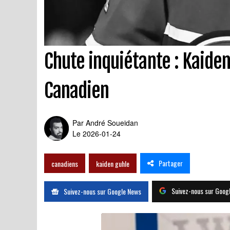
Chute inquiétante : Kaiden
Canadien
Par
André Soueidan
Le 2026-01-24
Partager
canadiens
kaiden guhle
Suivez-nous sur Goog
Suivez-nous sur Google News