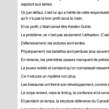
aspirant aux séries.
Or, par défaut, c’est lui qui a hérité de cette respon
qu’il n’a pas le bon profil sous la main.
Et ce profil, c’était censé être Kaiden Guhle.
Le problème, ce n’est pas seulement l’utilisation. C’es
Défensivement, les lectures sont lentes.
Physiquement, les batailles sont perdues plus souvent
En relance, les premières passes manquent de précis
Le joueur solide et constant qu’on connaissait ressembl
Ce n’est pas un mystère non plus.
Les blessures ont freiné son développement, comme ell
Le corps revient, mais le timing, la confiance et la co
Et pendant ce temps, la structure défensive du Canadi