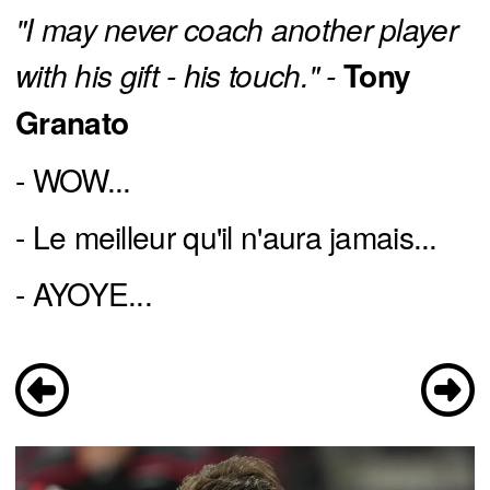
"I may never coach another player 
with his gift - his touch." - 
Tony
Granato
- WOW...
- Le meilleur qu'il n'aura jamais...
- AYOYE...