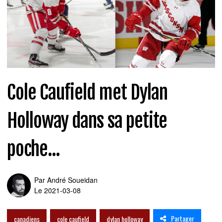
Cole Caufield met Dylan
Holloway dans sa petite
poche...
Par
André Soueidan
Le 2021-03-08
Partager
canadiens
cole caufield
dylan holloway