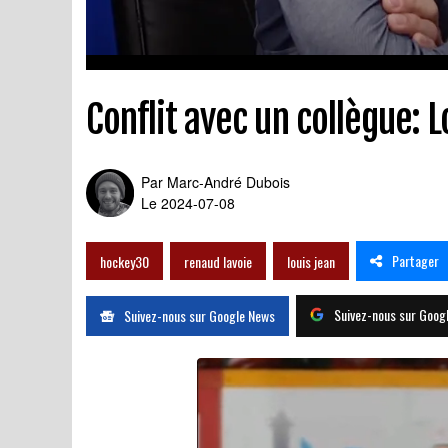
Conflit avec un collègue: L
Par
Marc-André Dubois
Le 2024-07-08
Partager
hockey30
renaud lavoie
louis jean
Suivez-nous sur Goog
Suivez-nous sur Google News