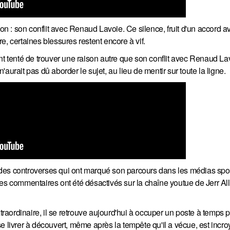
ion : son conflit avec Renaud Lavoie. Ce silence, fruit d'un accord a
, certaines blessures restent encore à vif.
nt tenté de trouver une raison autre que son conflit avec Renaud La
n'aurait pas dû aborder le sujet, au lieu de mentir sur toute la ligne.
et des controverses qui ont marqué son parcours dans les médias spor
e les commentaires ont été désactivés sur la chaîne youtue de Jerr Al
ordinaire, il se retrouve aujourd'hui à occuper un poste à temps pa
e se livrer à découvert, même après la tempête qu'il a vécue, est incro