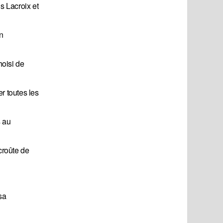
s Lacroix et
n
hoisi de
r toutes les
s au
croûte de
sa