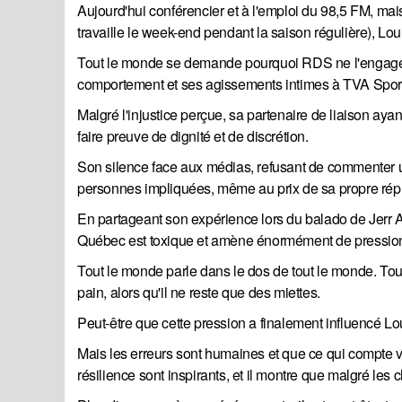
Aujourd'hui conférencier et à l'emploi du 98,5 FM, mais
travaille le week-end pendant la saison régulière), Loui
Tout le monde se demande pourquoi RDS ne l'engage pas
comportement et ses agissements intimes à TVA Spor
Malgré l'injustice perçue, sa partenaire de liaison ay
faire preuve de dignité et de discrétion.
Son silence face aux médias, refusant de commenter un
personnes impliquées, même au prix de sa propre répu
En partageant son expérience lors du balado de Jerr Al
Québec est toxique et amène énormément de pression
Tout le monde parle dans le dos de tout le monde. Tou
pain, alors qu'il ne reste que des miettes.
Peut-être que cette pression a finalement influencé Lo
Mais les erreurs sont humaines et que ce qui compte v
résilience sont inspirants, et il montre que malgré les c