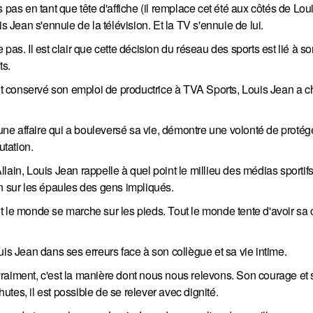
 pas en tant que tête d'affiche (il remplace cet été aux côtés de Loui
s Jean s'ennuie de la télévision. Et la TV s'ennuie de lui.
. Il est clair que cette décision du réseau des sports est lié à so
ts.
ant conservé son emploi de productrice à TVA Sports, Louis Jean a c
e affaire qui a bouleversé sa vie, démontre une volonté de protége
tation.
lain, Louis Jean rappelle à quel point le millieu des médias sportif
 sur les épaules des gens impliqués.
t le monde se marche sur les pieds. Tout le monde tente d'avoir sa 
uis Jean dans ses erreurs face à son collègue et sa vie intime.
raiment, c'est la manière dont nous nous relevons. Son courage et 
hutes, il est possible de se relever avec dignité.