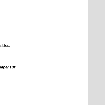
sibles,
"taper sur 