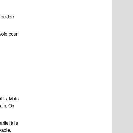
vec Jerr
voie pour
tifs. Mais
lain. On
rtiel à la
yable.