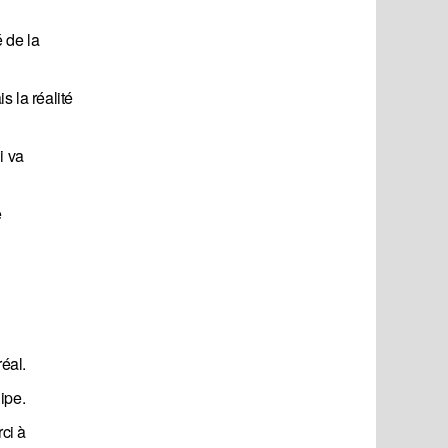
 de la
s la réalité
i va
e
éal.
ipe.
ci à