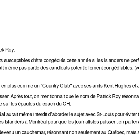
ick Roy.
s susceptibles d'être congédiés cette année si les Islanders ne per
ait même pas partie des candidats potentiellement congédiables. (vo
us en plus comme un "Country Club" avec ses amis Kent Hughes et J
ser. Après tout, on mentionnait que le nom de Patrick Roy résonnai
e sur les épaules du coach du CH.
aurait même interdit d’aborder le sujet avec St-Louis pour éviter 
es Islanders à Montréal pour que les journalistes puissent en parler
t devenu un cauchemar, résonnant non seulement au Québec, mais 