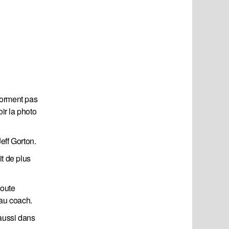
forment pas
ir la photo
eff Gorton.
t de plus
toute
 au coach.
aussi dans