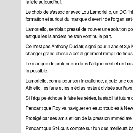
la tête aujourd'hui.
Le choix de s'associer avec Lou Lamoriello, un DG fini
formation et surtout du manque d'avenir de l'organisat
Lamoriello, semblait pressé de trouver une solution pour 
est que les Islanders ne s'en vont nulle part.
Ce n'est pas Anthony Duclair, signé pour 4 ans et 3,5
changer grand-chose à cet alignement rempli de trous
Le manque de profondeur dans l'alignement et un bassi
impossible.
Lamoriello, connu pour son impatience, ajoute une c
Athletic, les fans et les médias restent divisés sur l'av
Si l'équipe échoue à faire les séries, la stabilité futur
Pendant que Roy va naviguer en eaux troubles à New Yor
Protégé par ses amis et loin de la pression immédiate d
Pendant que St-Louis compte sur l'un des meilleurs bas