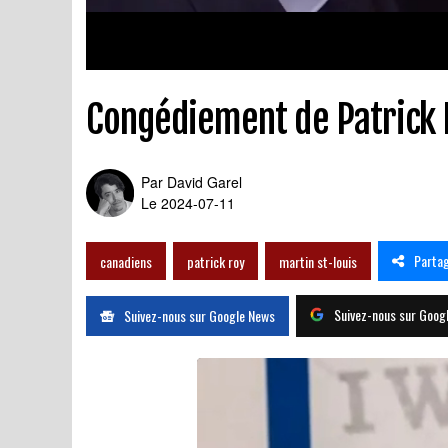
Congédiement de Patrick R
Par
David Garel
Le 2024-07-11
Parta
canadiens
patrick roy
martin st-louis
Suivez-nous sur Goog
Suivez-nous sur Google News