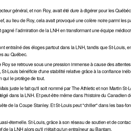
ur général, et non Roy, avait été dure à digérer pour les Québéc
 au lieu de Roy, cela avait provoqué une colère noire parmi les pa
nt gagné l’admiration de la LNH en transformant une équipe médioc
ont entraîné des éloges partout dans la LNH, tandis que St-Louis, e
tes au Québec.
 que Roy se retrouve sous une pression immense à cause des attentes
 St-Louis bénéficie d'une stabilité relative grâce à la confiance iné
qui le protège de tout.
s juste le fait qu'il soit nommé par The Athletic et non Martin St-
rotégé dans la LNH. Et peut-être même dans l'histoire du Canadien d
e de la Coupe Stanley. Et St-Louis peut "chiller" dans les bas-fon
asi-éternelle. St-Louis, grâce à son réseau de soutien et de contact
 de la LNH alors qu'il n'était qu'un entraîneur au Bantam.