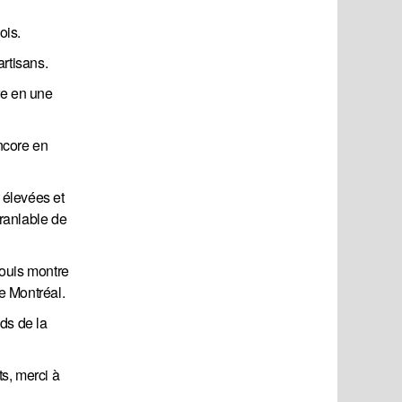
ois.
rtisans.
re en une
ncore en
 élevées et
branlable de
Louis montre
e Montréal.
ds de la
s, merci à