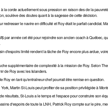
 à la corde actuellement sous pression en raison des de la pauvreté
ion, soulève des doutes quant à la sagesse de cette décision.
redresser le navire en difficulté et Roy était le parfait candidat. Mai
 M$ par année cet été pour rejoindre son ancien coach à Québec, qu
.
n d'espoirs limité rendent la tâche de Roy encore plus ardue, voir
ouche supplémentaire de complexité à la mission de Roy. Selon The
enir de Roy avec les Islanders.
e de Roy en tant qu'entraîneur-chef pourrait être remise en question.
k, Martin St-Louis peut profiter de sa position privilégiée à Montr
e résultats, St-Louis a le temps et l'espace pour construire son équ
sins d'espoirs de toute la LNH, Patrick Roy compte sur le pire, mer