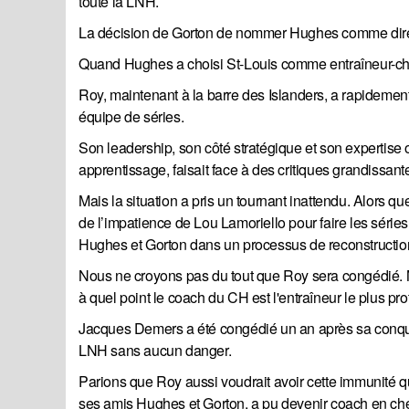
toute la LNH.
La décision de Gorton de nommer Hughes comme directe
Quand Hughes a choisi St-Louis comme entraîneur-chef,
Roy, maintenant à la barre des Islanders, a rapideme
équipe de séries.
Son leadership, son côté stratégique et son expertise 
apprentissage, faisait face à des critiques grandissan
Mais la situation a pris un tournant inattendu. Alors
de l’impatience de Lou Lamoriello pour faire les séries,
Hughes et Gorton dans un processus de reconstruction 
Nous ne croyons pas du tout que Roy sera congédié. Mai
à quel point le coach du CH est l'entraîneur le plus p
Jacques Demers a été congédié un an après sa conquêt
LNH sans aucun danger.
Parions que Roy aussi voudrait avoir cette immunité qu
ses amis Hughes et Gorton, a pu devenir coach en chef