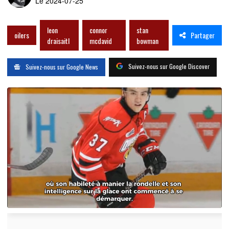
Le 2024-07-25
leon
connor
stan
Partager
oilers
draisaitl
mcdavid
bowman
Suivez-nous sur Google Discover
Suivez-nous sur Google News