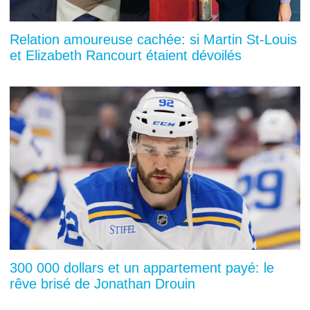
Relation amoureuse cachée: si Martin St-Louis
et Elizabeth Rancourt étaient dévoilés
300 000 dollars et un appartement payé: le
rêve brisé de Jonathan Drouin