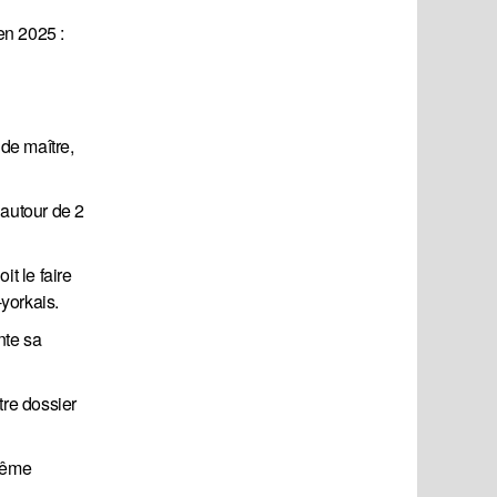
 en 2025 :
de maître,
 autour de 2
it le faire
yorkais.
nte sa
tre dossier
 même