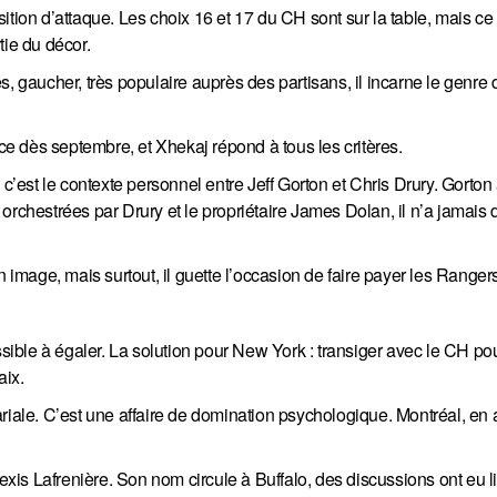
ition d’attaque. Les choix 16 et 17 du CH sont sur la table, mais ce
rtie du décor.
, gaucher, très populaire auprès des partisans, il incarne le genre 
elance dès septembre, et Xhekaj répond à tous les critères.
c’est le contexte personnel entre Jeff Gorton et Chris Drury. Gorton a
hestrées par Drury et le propriétaire James Dolan, il n’a jamais 
n image, mais surtout, il guette l’occasion de faire payer les Ranger
ssible à égaler. La solution pour New York : transiger avec le CH po
aix.
riale. C’est une affaire de domination psychologique. Montréal, en 
exis Lafrenière. Son nom circule à Buffalo, des discussions ont eu lieu