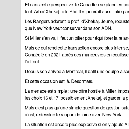
Et dans cette perspective, le Canadien se place en pos
tout. Arber Xhekaj, « le Shérif », pourrait aussi faire pa
Les Rangers adorent le profil d’Xhekaj. Jeune, robustes
que New York veut conserver dans son ADN.
Si Miller s’en va, il faut un pilier pour équilibrer la r
Mais ce qui rend cette transaction encore plus intense, 
Congédié en 2021 après des manœuvres en coulisse orc
l’affront.
Depuis son arrivée à Montréal, il bâtit une équipe à so
Et cette occasion est là. Désormais.
La menace est simple : une offre hostile à Miller, impo
les choix 16 et 17, possiblement Xhekaj, et garder la p
Mais c’est plus qu’une simple question de gestion sala
ainsi, redessine le rapport de force avec New York.
La situation est encore plus explosive si on y ajoute Al