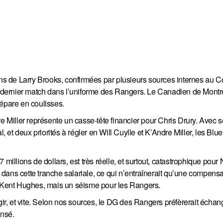
ions de Larry Brooks, confirmées par plusieurs sources internes au
on dernier match dans l’uniforme des Rangers. Le Canadien de Montré
répare en coulisses.
Miller représente un casse-tête financier pour Chris Drury. Avec 
, et deux priorités à régler en Will Cuylle et K’Andre Miller, les Blue
 millions de dollars, est très réelle, et surtout, catastrophique pour
dans cette tranche salariale, ce qui n’entraînerait qu’une compensa
ur Kent Hughes, mais un séisme pour les Rangers.
t agir, et vite. Selon nos sources, le DG des Rangers préfèrerait échan
ensé.