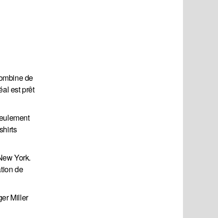
 Combine de
al est prêt
seulement
shirts
 New York.
tion de
ger Miller