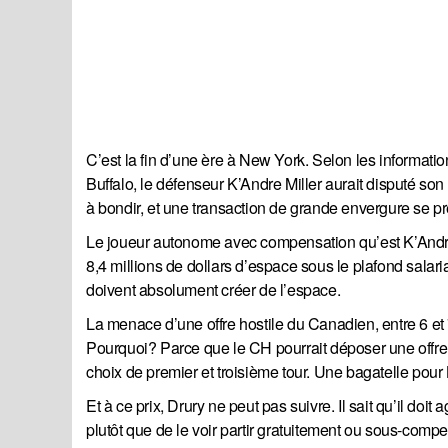
C’est la fin d’une ère à New York. Selon les informat
Buffalo, le défenseur K’Andre Miller aurait disputé s
à bondir, et une transaction de grande envergure se p
Le joueur autonome avec compensation qu’est K’Andre 
8,4 millions de dollars d’espace sous le plafond salarial
doivent absolument créer de l’espace.
La menace d’une offre hostile du Canadien, entre 6 et 7
Pourquoi? Parce que le CH pourrait déposer une offre 
choix de premier et troisième tour. Une bagatelle po
Et à ce prix, Drury ne peut pas suivre. Il sait qu’il doi
plutôt que de le voir partir gratuitement ou sous-comp