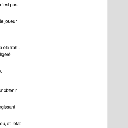
 n’est pas
de joueur
 été trahi.
digéré
s.
ur obtenir
agissant
, et l’état-