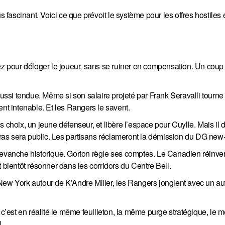
s fascinant. Voici ce que prévoit le système pour les offres hostiles
ez pour déloger le joueur, sans se ruiner en compensation. Un coup 
aussi tendue. Même si son salaire projeté par Frank Seravalli tourne
ent intenable. Et les Rangers le savent.
es choix, un jeune défenseur, et libère l’espace pour Cuylle. Mais il do
arras sera public. Les partisans réclameront la démission du DG new-
 revanche historique. Gorton règle ses comptes. Le Canadien réinve
 bientôt résonner dans les corridors du Centre Bell.
New York autour de K’Andre Miller, les Rangers jonglent avec un au
, c’est en réalité le même feuilleton, la même purge stratégique, le
.