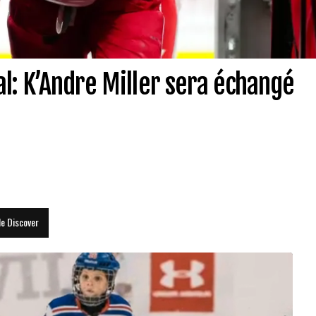
l: K’Andre Miller sera échangé
le Discover