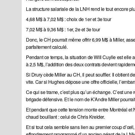
La structure salariale de la LNH rend le tout encore plu
4,68 M$ à 7,02 M$ : choix de 1er et 3e tour
7,02 M$ à 9,36 M$ : 1er, 2e et 3e tour
Donc, le CH pourrait même offrir 6,99 M$ à Miller, ass
parfaitement calculé.
Pendant ce temps, la situation de Will Cuylle est elle 
à 2,5 M$, l’addition des deux contrats devient rapidem
Si Drury cède Miller au CH, il peut souffler. Il obtient d
vite. Car si Hughes dépose une offre officielle, l’emb
Ce qui se trame, c’est plus qu’un échange. C’est une
brigade défensive. Et le nom de K’Andre Miller pourrait
Et pendant que cette tension monte entre Montréal et 
chaud bouillant : celui de Chris Kreider.
Et si tout cela semble sans lien au premier coup d’œil
effondrement programmé d’un ancien géant de la LNH