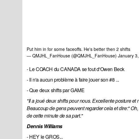
Put him in for some faceoffs. He's better then 2 shifts
— QMJHL_FanHouse (@QMJHL_FanHouse)
January 3
- Le COACH du CANADA se fout d'Owen Beck
- Il n'a aucun problème à faire jouer son #8 ...
- Que deux shifts par GAME
"Il a joué deux shifts pour nous. Excellente posture 
Beaucoup de gens peuvent regarder cela et dire:" Oh, i
de cette minute de sa part."
Dennis Williams
- HEY le GROS...