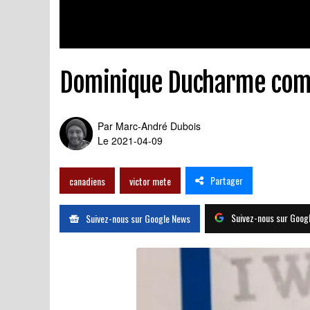
Dominique Ducharme comme
Par
Marc-André Dubois
Le 2021-04-09
Partager
canadiens
victor mete
Suivez-nous sur Goog
Suivez-nous sur Google News