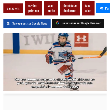
cayden
sean
dominique
jake
Par
canadiens
primeau
burke
ducharme
allen
Suivez-nous sur Google Discover
Suivez-nous sur Google News