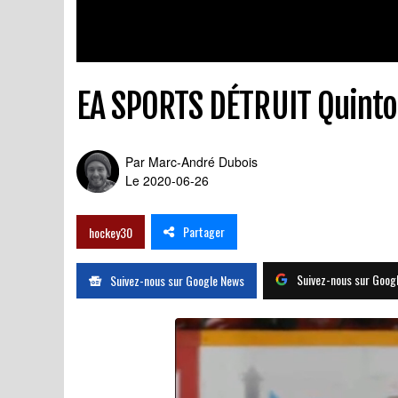
EA SPORTS DÉTRUIT Quinton 
Par
Marc-André Dubois
Le 2020-06-26
Partager
hockey30
Suivez-nous sur Goog
Suivez-nous sur Google News