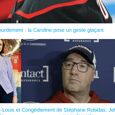
lourdement : la Caroline pose un geste glaçant
-Louis et
Congédiement de Stéphane Robidas: Jef