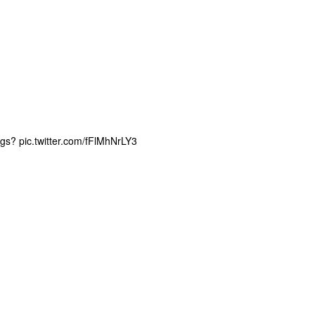
ngs?
pic.twitter.com/fFlMhNrLY3