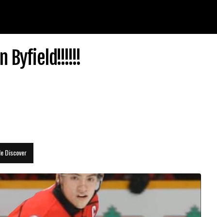
Byfield!!!!!!
le Discover