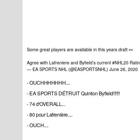
Some great players are available in this years draft 👀
Agree with Lafreniere and Byfield’s current
#NHL20
Rati
— EA SPORTS NHL (@EASPORTSNHL)
June 26, 2020
- OUCHHHHHHH....
- EA SPORTS DÉTRUIT Quinton Byfield!!!!!!
- 74 d'OVERALL...
- 80 pour Lafrenière....
- OUCH....