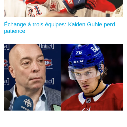
Échange à trois équipes: Kaiden Guhle perd
patience
Menace à Winnipeg: Zachary Bolduc paye cher
avec Kent Hughes